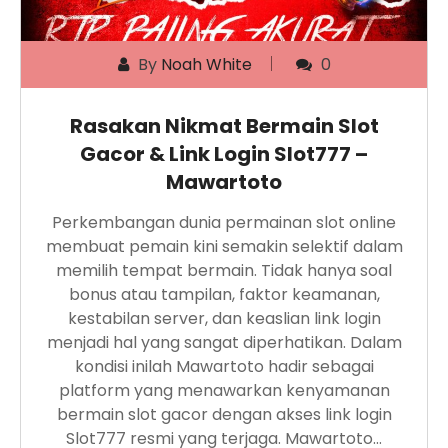
By
Noah White
0
Rasakan Nikmat Bermain Slot
Gacor & Link Login Slot777 –
Mawartoto
Perkembangan dunia permainan slot online
membuat pemain kini semakin selektif dalam
memilih tempat bermain. Tidak hanya soal
bonus atau tampilan, faktor keamanan,
kestabilan server, dan keaslian link login
menjadi hal yang sangat diperhatikan. Dalam
kondisi inilah Mawartoto hadir sebagai
platform yang menawarkan kenyamanan
bermain slot gacor dengan akses link login
Slot777 resmi yang terjaga. Mawartoto…