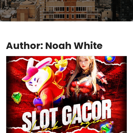
Author:
Noah White