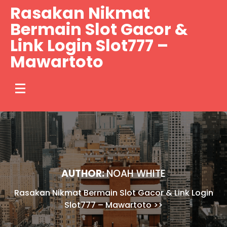
Skip
Rasakan Nikmat
to
Bermain Slot Gacor &
content
Link Login Slot777 –
Mawartoto
AUTHOR:
NOAH WHITE
Rasakan Nikmat Bermain Slot Gacor & Link Login
Slot777 – Mawartoto
>>