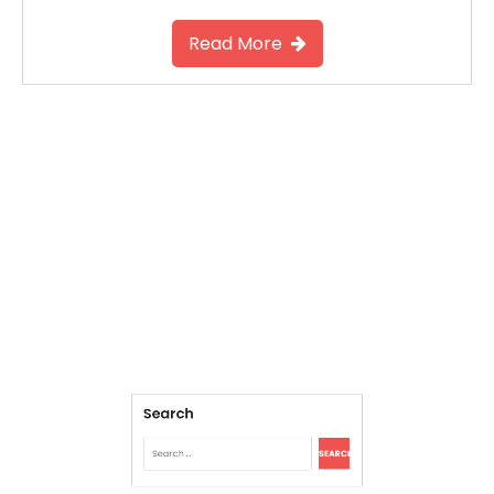
Read More
Search
Search
for:
Archives