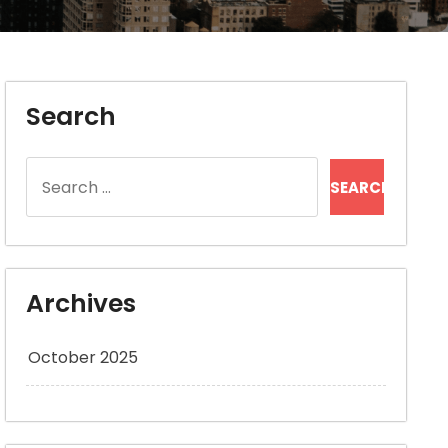
Search
Search
for:
Archives
October 2025