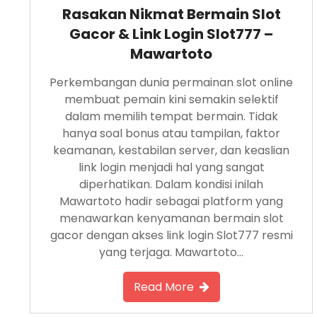
Rasakan Nikmat Bermain Slot
Gacor & Link Login Slot777 –
Mawartoto
Perkembangan dunia permainan slot online
membuat pemain kini semakin selektif
dalam memilih tempat bermain. Tidak
hanya soal bonus atau tampilan, faktor
keamanan, kestabilan server, dan keaslian
link login menjadi hal yang sangat
diperhatikan. Dalam kondisi inilah
Mawartoto hadir sebagai platform yang
menawarkan kenyamanan bermain slot
gacor dengan akses link login Slot777 resmi
yang terjaga. Mawartoto…
Read More