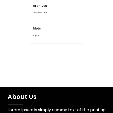
October 2025
Meta
Log in
About Us
Lorem Ipsum is simply dummy text of the printing